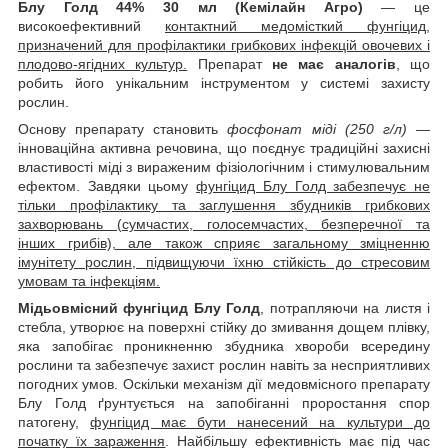
Блу Голд 44% 30 мл (Кемілайн Агро)
— це
високоефективний
контактний медомісткий фунгіцид,
призначений для профілактики грибкових інфекцій овочевих і
плодово-ягідних культур.
Препарат
не має аналогів
, що
робить його унікальним інструментом у системі захисту
рослин.
Основу препарату становить
фосфонат міді (250 г/л)
—
інноваційна активна речовина, що поєднує традиційні захисні
властивості міді з вираженим фізіологічним і стимулювальним
ефектом. Завдяки цьому
фунгіцид Блу Голд забезпечує не
тільки профілактику та заглушення збудників грибкових
захворювань (сумчастих, голосемчастих, безперечної та
інших грибів), але також сприяє загальному зміцненню
імунітету рослин, підвищуючи їхню стійкість до стресовим
умовам та інфекціям.
Мідьовмісний фунгіцид
Блу Голд
, потрапляючи на листя і
стебла, утворює на поверхні стійку до змивання дощем плівку,
яка запобігає проникненню збудника хвороби всередину
рослини та забезпечує захист рослин навіть за несприятливих
погодних умов. Оскільки механізм дії медовмісного препарату
Блу Голд ґрунтується на запобіганні проростання спор
патогену,
фунгіцид має бути нанесений на культури до
початку їх зараження
. Найбільшу ефективність має під час