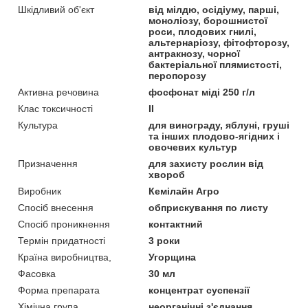
Шкідливий об'єкт
від мілдю, осідіуму, парші,
моноліозу, борошнистої
роси, плодових гнилі,
альтернаріозу, фітофторозу,
антракнозу, чорної
бактеріальної плямистості,
перопорозу
Активна речовина
фосфонат міді 250 г/л
Клас токсичності
II
Культура
для винограду, яблуні, груші
та інших плодово-ягідних і
овочевих культур
Призначення
для захисту рослин від
хвороб
Виробник
Кемілайн Агро
Спосіб внесення
обприскування по листу
Спосіб проникнення
контактний
Термін придатності
3 роки
Країна виробництва,
Угорщина
Фасовка
30 мл
Форма препарата
концентрат суспензії
Хімічна група
неорганічні з'єднання