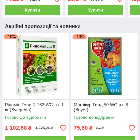
Купити
Купити
Акційні пропозиції та новинки
–10%
–10%
Рідоміл Голд R 162 WG в.г. 1
Магнікур Гард 50 WG в.г. 8 г
кг (Syngenta)
(Bayer)
Готово до відправки
Готово до відправки
1 102,68
75,60
₴
₴
1 225,20 ₴
84 ₴