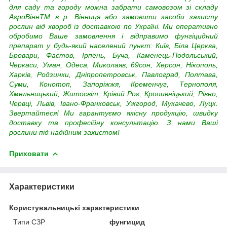
для саду та городу можна забрати самовозом зі складу
АгроВіннTM в р. Вінниця або замовити засоби захисту
рослин від хвороб із доставкою по Україні. Ми оперативно
обробимо Ваше замовлення і відправимо фунгіцидний
препарат у будь-який населений пункт: Київ, Біла Церква,
Бровари, Фастов, Ірпень, Буча, Каменець-Подольський,
Черкаси, Уман, Одеса, Миколаяв, 69сон, Херсон, Нікополь,
Харків, Родзинки, Дніпропетровськ, Павлоград, Полтава,
Суми, Конотоп, Запоріжжя, Кременчуг, Тернополя,
Хмельницький, Житосвіт, Крівий Рог, Кропивніцький, Рівно,
Червці, Львів, Івано-Франковськ, Ужгород, Мукачево, Луцк.
Звертайтеся! Ми гарантуємо якісну продукцію, швидку
доставку та професійну консультацію. З нами Ваші
рослини під надійним захистом!
Приховати
Характеристики
Користувальницькі характеристики
Типи СЗР
фунгицид