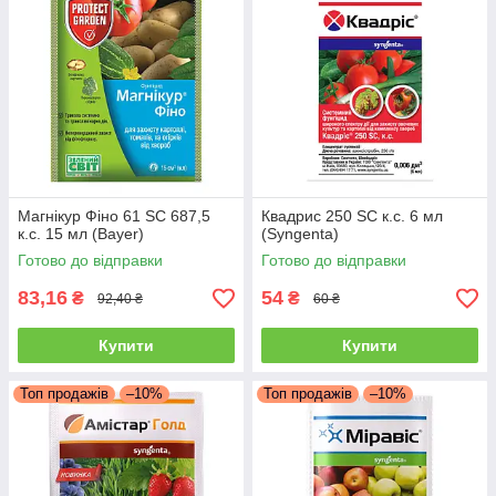
Магнікур Фіно 61 SC 687,5
Квадрис 250 SC к.с. 6 мл
к.с. 15 мл (Bayer)
(Syngenta)
Готово до відправки
Готово до відправки
83,16
54
₴
₴
92,40 ₴
60 ₴
Купити
Купити
Топ продажів
–10%
Топ продажів
–10%