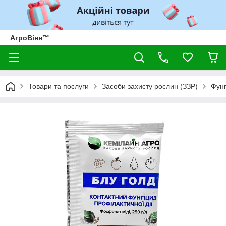
АгроВінн™
Товари та послуги
Засоби захисту рослин (ЗЗР)
Фунг