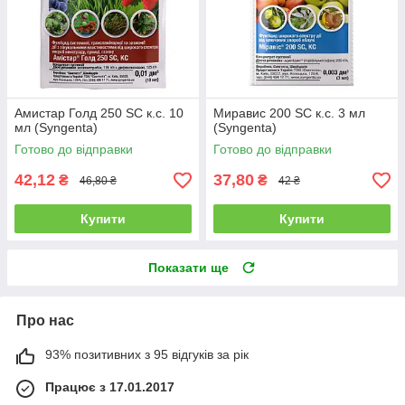
Амистар Голд 250 SC к.с. 10
Миравис 200 SC к.с. 3 мл
мл (Syngenta)
(Syngenta)
Готово до відправки
Готово до відправки
42,12
37,80
₴
₴
46,80 ₴
42 ₴
Купити
Купити
Показати ще
Про нас
93% позитивних з 95 відгуків за рік
Працює з 17.01.2017