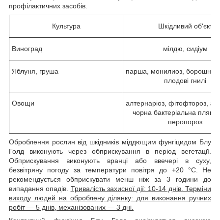
профілактичних засобів.
Культура
Шкідливий об'єкт
Виноград
мілдю, сидіум
Яблуня, груша
парша, монилиоз, борошнист
плодові гнилі
Овощи
алтернаріоз, фітофтороз, ан
чорна бактеріальна плямис
перопороз
Оброблення рослин від шкідників міддющим фунгіцидом Блу
Голд виконують через обприскування в період вегетації.
Обприскування виконують вранці або ввечері в суху,
безвітряну погоду за температури повітря до +20 °C. Не
рекомендується обприскувати менш ніж за 3 години до
випадання опадів.
Тривалість захисної дії: 10-14 днів. Терміни
виходу людей на оброблену ділянку: для виконання ручних
робіт — 5 днів, механізованих — 3 дні.