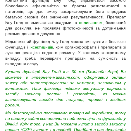
Контактний фунгіцид Блу Голд вирізняється високою
біологічною ефективністю та браком резистентності в
патогенів, що дає змогу використовувати його впродовж
багатьох сезонів без зниження результативності. Препарат
Блу Голд не змивається осадами та
поливанням
, безпечний
для довкілля, не проявляє фітотоксичності за дотримання
рекомендованого дозування.
Мідьовмісний фунгіцид Блу Голд можна змішувати з безліччю
фунгіцидів і
інсектицидів
, крім органофосфатів і препаратів зі
лужною реакцією водного розчину. У кожному конкретному
випадку треба перевіряти препарати на сумісність за
випадання осаду.
Купити фунгіцид Блу Голд к.с. 30 мл (Кемілайн Агро) Ви
можете в інтернет-магазині.com, оформивши онлайн
заявку або зателефонувавши за номером, зазначеним у
контактах. Наш фахівець підкаже актуальну вартість
засобу захисту рослин і розповість, чи можна
застосовувати засоби для полуниці, троянд і хвойних
рослин.
Ми безпосередньо постачаємо товари від виробника, тому
на нашому сайті встановлена найнижча
ціна на фунгіциди
у
Вінніці. Крім того, у нас Ви можете
купити засоби захисту
рослин (СЗР)
гуртом і в роздріб. Придбані в нас фунгіциди