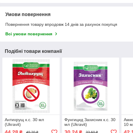
Умови повернення
Повернення товару впродовж 14 днів за рахунок покупця
Всі умови повернення
Подібні товари компанії
Антихрущ к.с. 30 мл
Фунгицид Захисник к.с. 30
Амис
(Ukravit)
мл (Ukravit)
10 м
44,28
30,24
42,
₴
₴
49,20 ₴
33,60 ₴