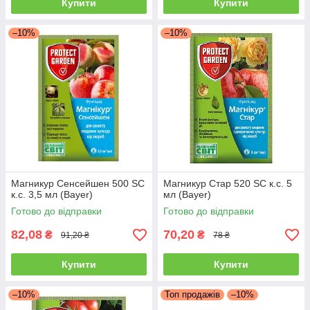
Купити
Купити
–10%
–10%
Магникур Сенсейшен 500 SC
Магникур Стар 520 SC к.с. 5
к.с. 3,5 мл (Bayer)
мл (Bayer)
Готово до відправки
Готово до відправки
82,08
70,20
₴
₴
91,20 ₴
78 ₴
Купити
Купити
–10%
Топ продажів
–10%