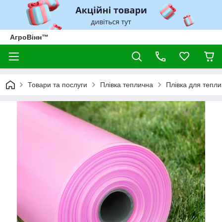
АгроВінн™
Товари та послуги
Плівка теплична
Плівка для тепли