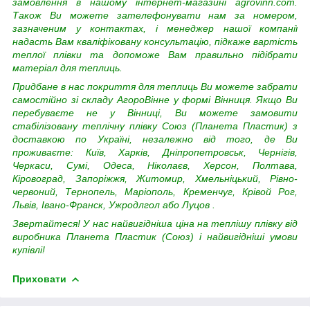
замовлення в нашому інтернет-магазині agrovinn.com.
Також Ви можете зателефонувати нам за номером,
зазначеним у контактах, і менеджер нашої компанії
надасть Вам кваліфіковану консультацію, підкаже вартість
теплої плівки та допоможе Вам правильно підібрати
матеріал для теплиць.
Придбане в нас покриття для теплиць Ви можете забрати
самостійно зі складу АгороВінне у формі Вінниця. Якщо Ви
перебуваєте не у Вінниці, Ви можете замовити
стабілізовану теплічну плівку Союз (Планета Пластик) з
доставкою по Україні, незалежно від того, де Ви
проживаєте:
Київ, Харків, Дніпропетровськ, Чернігів,
Черкаси, Сумі, Одеса, Ніколаєв, Херсон, Полтава,
Кіровоград, Запоріжжя, Житомир, Хмельніцький, Рівно-
червоний, Тернопель, Маріополь, Кременчуг, Крівой Рог,
Львів, Івано-Франск, Ужродлгол або Луцов
.
Звертайтеся! У нас найвигідніша ціна на теплішу плівку від
виробника Планета Пластик (Союз) і найвигідніші умови
купівлі!
Приховати