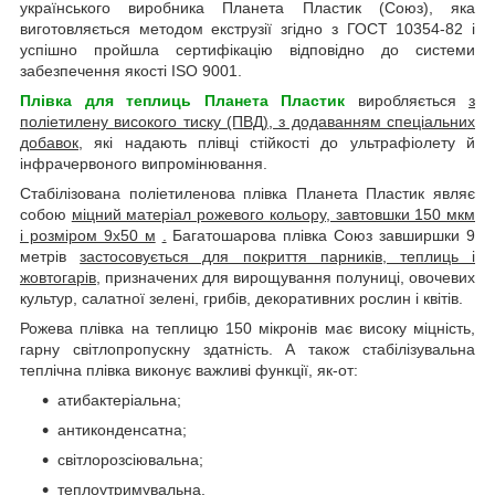
українського виробника Планета Пластик (Союз), яка
виготовляється методом екструзії згідно з ГОСТ 10354-82 і
успішно пройшла сертифікацію відповідно до системи
забезпечення якості ISO 9001.
Плівка для теплиць Планета Пластик
виробляється
з
поліетилену високого тиску (ПВД), з додаванням спеціальних
добавок
, які надають плівці стійкості до ультрафіолету й
інфрачервоного випромінювання.
Стабілізована поліетиленова плівка Планета Пластик являє
собою
міцний матеріал рожевого кольору, завтовшки 150 мкм
і розміром 9х50 м
.
Багатошарова плівка Союз завширшки 9
метрів
застосовується для покриття парників, теплиць і
жовтогарів
, призначених для вирощування полуниці, овочевих
культур, салатної зелені, грибів, декоративних рослин і квітів.
Рожева плівка на теплицю 150 мікронів має високу міцність,
гарну світлопропускну здатність. А також стабілізувальна
теплічна плівка виконує важливі функції, як-от:
атибактеріальна;
антиконденсатна;
світлорозсіювальна;
теплоутримувальна.