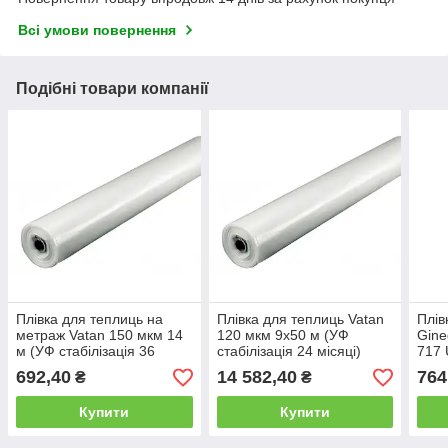
Всі умови повернення
Подібні товари компанії
Плівка для теплиць на
Плівка для теплиць Vatan
Плів
метраж Vatan 150 мкм 14
120 мкм 9х50 м (УФ
Gine
м (УФ стабілізація 36
стабілізація 24 місяці)
717
місяців)
мкм 
692,40
14 582,40
764
₴
₴
UV+AF+IR+AB+LD+EVA
Купити
Купити