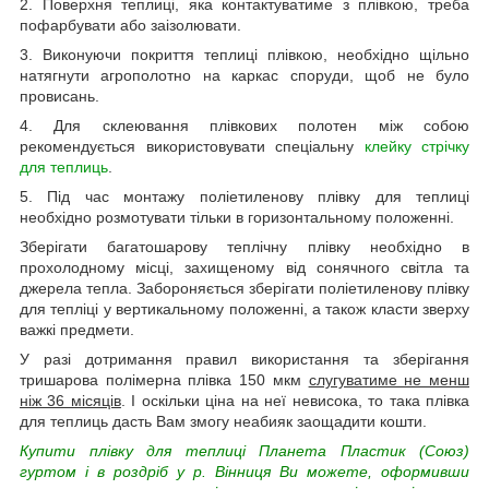
2. Поверхня теплиці, яка контактуватиме з плівкою, треба
пофарбувати або заізолювати.
3. Виконуючи покриття теплиці плівкою, необхідно щільно
натягнути агрополотно на каркас споруди, щоб не було
провисань.
4. Для склеювання плівкових полотен між собою
рекомендується використовувати спеціальну
клейку стрічку
для теплиць
.
5. Під час монтажу поліетиленову плівку для теплиці
необхідно розмотувати тільки в горизонтальному положенні.
Зберігати багатошарову теплічну плівку необхідно в
прохолодному місці, захищеному від сонячного світла та
джерела тепла. Забороняється зберігати поліетиленову плівку
для тепліці у вертикальному положенні, а також класти зверху
важкі предмети.
У разі дотримання правил використання та зберігання
тришарова полімерна плівка 150 мкм
слугуватиме не менш
ніж 36 місяців
. І оскільки ціна на неї невисока, то така плівка
для теплиць дасть Вам змогу неабияк заощадити кошти.
Купити плівку для теплиці Планета Пластик (Союз)
гуртом і в роздріб
у р. Вінниця Ви можете, оформивши