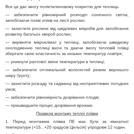
Все це дає змогу поліетиленовому покриттю для теплиць
— забезпечити рівномірний розподіл сонячного світла,
запобігаючи появі опіків на листі рослин;
— захистити рослини від шкідливих мікробів для запобігання
розвитку багатьох хвороб рослин;
— вирівняти мікроклімат у теплиці, запобігаючи швидкому
охолодженню теплиці вночі та даючи змогу тепловій плівці
зберігати свою еластичність за низьких температур повітря;
— уникнути раптової зміни температури в теплиці;
— забезпечити оптимальний вологистий режим верхнього
шару ґрунту;
— захистити розсаду та саджанці від несприятливих погодних
умов;
— забезпечити рівномірність дозрівання плодів;
— пришвидшити процес дозрівання врожаю.
Правила монтажу теплої плівки
1. Перед монтажем плівка ПЕ має бути за кімнатної
температури (+15...+20 градусів Цельсія) упродовж 12 годин.