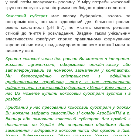
у який потім висаджують рослину. У міру потреби кокосовий
ґрунт зволожують для підтримки необхідного рівня вологості.
Кокосовий субстрат
має високу буферність, волого- та
повітромісткість, що має відповідний для більшості рослин
рівень кислотності (pH 6-7), не містить хімічних речовин,
стійкий до гниття й розкладання. Завдяки таким унікальним
властивостям кокоґрунт сприяє правильному формуванню
кореневої системи, швидкому зростанню вегетативної маси та
пишному цвіті.
Купити кокосові чипси для рослин Ви можете в інтернет-
магазині agrovinn.com, оформивши онлайн-заявку або
зателефонувавши за номером, зазначеним у контактах.
Ми безпосередньо співпрацюємо з офіційним
представником виробника, тому в нас встановлена
найнижча ціна на кокосовий субстрат у Вінніці. Крім того, у
нас Ви можете купити кокосовий субстрат гуртом і в
роздріб
.
Придбаний у нас пресований кокосовий субстрат у блоках
Ви можете забрати самостійно зі складу АгроВіннTM в р.
Вінниця або замовити кокосовий субстрат для орхідей з
доставкою по Україні. Ми оперативно обробимо Ваше
замовлення і відправимо кокосові чипси для орхідей в Київ,
Харків, Дніпропетровс, Одесу, Ніколаєв, Херсон, Чернігів,