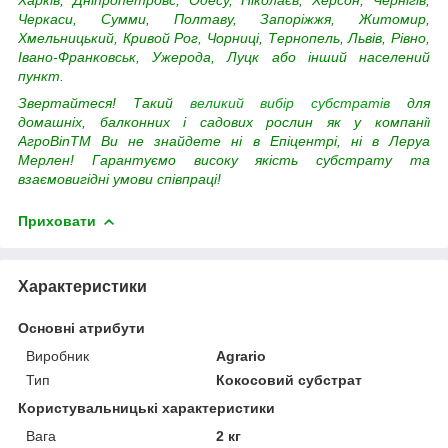
Черкаси, Сумми, Полтаву, Запоріжжя, Житомир,
Хмельницький, Кривой Рог, Чорниці, Тернопель, Львів, Рівно,
Івано-Франковськ, Ужерода, Луцк або інший населений
пункт.
Звертайтеся! Такий
великий вибір субстратів
для
домашніх, балконних і садових рослин як у компанії
АгроВinTM Ви не знайдете ні в Епіцентрі, ні в Леруа
Мерлен! Гарантуємо високу якість субстрату та
взаємовигідні умови співпраці!
Приховати
Характеристики
Основні атрибути
Виробник
Agrario
Тип
Кокосовий субстрат
Користувальницькі характеристики
Вага
2 кг