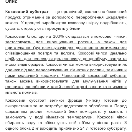
Опис
Кокосовий субстрат
— це органічний, екологічно безпечний
продукт, отриманий за допомогою перероблення шкаралупи
кокоса. У процесі виробництва кокосову шкірку подрібнюють,
сушать, стерилують і пресують у блоки.
Кокосовий блок, що на 100% складається з кокосової чипси,
застосовують для вирощування рослин, а також для
приготування ґрунтозмішувачів для досягнення оптимального
співвідношення повітря та вологи. Кокосові чипси ідеально
підійдуть для пересадки фаленопсису, дендробіуму, ванди та
інших видів орхідей. Кокосові чипси можна використовувати як
дренаж під час пересаджування кімнатних рослин, замінивши
ними класичний керамзит. Чипсований кокосовий субстрат
також можна використовувати для мульчування квітів у
горщиках, запобігши у такий спосіб втраті вологи та знизивши
кількість поливів.
Кокосовий субстрат великої фракції (чипси) готовий до
використання та не потребує додаткового оброблення. Перед
саджанням рослин кокосовий блок поміщають у ємність і
замочують у воді кімнатної температури. Кокосові чіпси
вбирають воду та збільшують свій об'єм у кілька разів. З
одного блока 2 кг виходить приблизно 24 л готового субстрату,