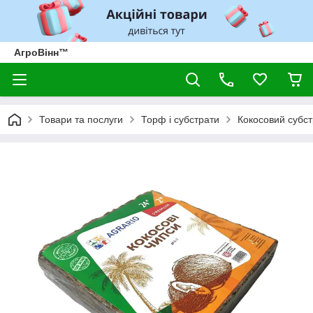
АгроВінн™
Товари та послуги
Торф і субстрати
Кокосовий субст