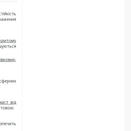
стійкість
ураження
дкритому
ншуються
івкових,
осферних
ист від
стовою.
езпечить