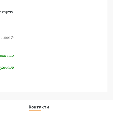
 кортів,
і має 3-
авши нам
лужбами
Контакти