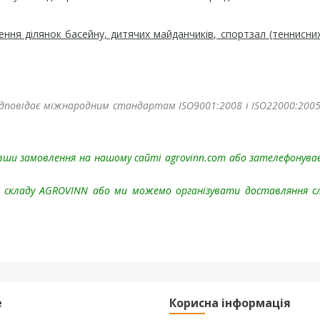
ення ділянок басейну, дитячих майданчиків, спортзал (теннисних
відповідає міжнародним стандартам ISO9001:2008 і ISO22000:2005 
ивши замовлення на нашому сайті agrovinn.com або зателефонув
і складу
AGROVINN або ми можемо організувати доставляння с
е
Корисна інформація