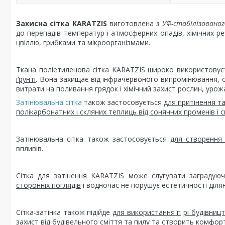
Захисна сітка KARATZIS
виготовлена
з
УФ-стабілізованог
до перепадів температур і атмосферних опадів, хімічних ре
цвіллю, грибками та мікроорганізмами.
Ткана поліетиленова сітка KARATZIS широко використовує
ґрунті
. Вона захищає від інфрачервоного випромінювання, 
витрати на поливання грядок і хімічний захист рослин, урож
Затінювальна сітка
також застосовується
для притінення т
полікарбонатних і скляних теплиць від сонячних променів і с
Затінювальна сітка також застосовується
для створення 
впливів.
Сітка для затінення KARATZIS може слугувати заградую
сторонніх поглядів
і водночас не порушує естетичності ділян
Сітка-затінка також підійде
для використання п
рі будівниц
захист від будівельного сміття та пилу та створить комфорт