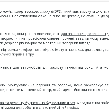
о
поліетилену високого тиску (HDPE)
, який має високу міцність, 
човин. Поліетиленова сітка не гниє, не іржавіє, не схильна до 
ться в садівництві та овочеводстві
для затінення рослин на ві
створюючи тінь і розсіюючи сонячні промені, завдяки чому зме
ай дозріває рівномірно та має гарний товарний вигляд.
а підтримки комфортного мікроклімату в парниках
,
для захисту пл
ильних поривів вітру
.
навісів для автомобілів
для захисту техніки від сонця й атм
чою.
Монтуючись на паркани та огорожі, вона забезпечує зах
ки, оскільки має зелений колір, який гармонійно зливається з ли
тва та ремонту будівель на будівельних лісах
. Фасадна сітка заб
ні умови для роботи в спекотний літній період.