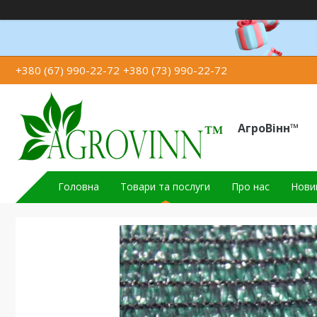
+380 (67) 990-22-72
+380 (73) 990-22-72
АгроВінн™
Головна
Товари та послуги
Про нас
Новин