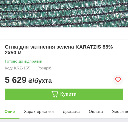
Сітка для затінення зелена KARATZIS 85%
2х50 м
Готово до відправки
Код: KRZ-155
Роздріб
5 629
₴/бухта
Купити
Опис
Характеристики
Доставка
Оплата
Умови п