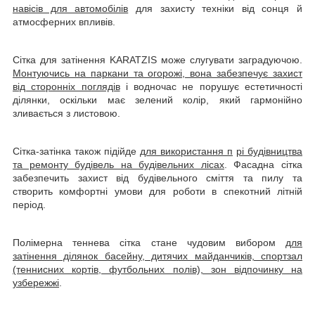
навісів для автомобілів
для захисту техніки від сонця й
атмосферних впливів.
Сітка для затінення KARATZIS може слугувати заградуючою.
Монтуючись на паркани та огорожі, вона забезпечує захист
від сторонніх поглядів
і водночас не порушує естетичності
ділянки, оскільки має зелений колір, який гармонійно
зливається з листовою.
Сітка-затінка також підійде
для використання п
рі будівництва
та ремонту будівель на будівельних лісах
. Фасадна сітка
забезпечить захист від будівельного сміття та пилу та
створить комфортні умови для роботи в спекотний літній
період.
Полімерна теннева сітка стане чудовим вибором
для
затінення ділянок басейну, дитячих майданчиків, спортзал
(теннисних кортів, футбольних полів), зон відпочинку на
узбережжі
.