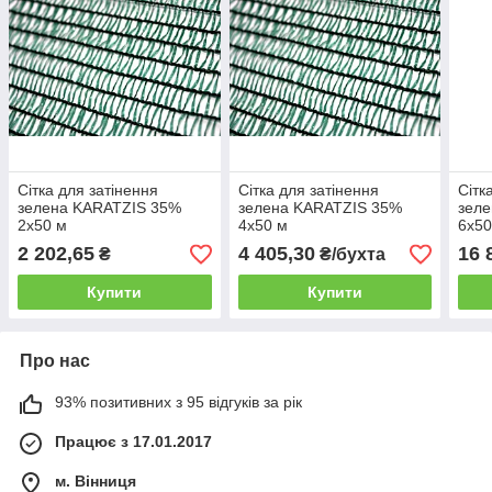
Сітка для затінення
Сітка для затінення
Сітк
зелена KARATZIS 35%
зелена KARATZIS 35%
зел
2х50 м
4х50 м
6х50
2 202,65
4 405,30
16 
₴
₴/бухта
Купити
Купити
Про нас
93% позитивних з 95 відгуків за рік
Працює з 17.01.2017
м. Вінниця