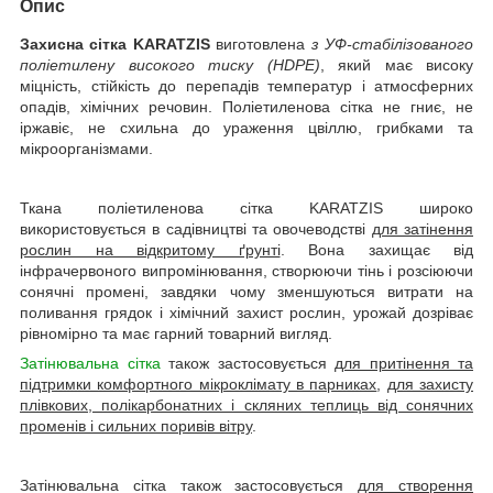
Опис
Захисна сітка KARATZIS
виготовлена
з
УФ-стабілізованого
поліетилену високого тиску (HDPE)
, який має високу
міцність, стійкість до перепадів температур і атмосферних
опадів, хімічних речовин. Поліетиленова сітка не гниє, не
іржавіє, не схильна до ураження цвіллю, грибками та
мікроорганізмами.
Ткана поліетиленова сітка KARATZIS широко
використовується в садівництві та овочеводстві
для затінення
рослин на відкритому ґрунті
. Вона захищає від
інфрачервоного випромінювання, створюючи тінь і розсіюючи
сонячні промені, завдяки чому зменшуються витрати на
поливання грядок і хімічний захист рослин, урожай дозріває
рівномірно та має гарний товарний вигляд.
Затінювальна сітка
також застосовується
для притінення та
підтримки комфортного мікроклімату в парниках
,
для захисту
плівкових, полікарбонатних і скляних теплиць від сонячних
променів і сильних поривів вітру
.
Затінювальна сітка також застосовується
для створення