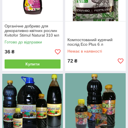
Органічне добриво для
декоративно-квітних рослин
Kvitofor Stimul Natural 310 мл
Компостований курячий
Готово до відправки
послід Eco Plus 6 л
36
Немає в наявності
₴
72
₴
Купити