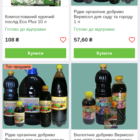
Рідке органічне добриво
Компостований курячий
Вермісол для саду та городу
послід Eco Plus 10 л
1 л
Готово до відправки
Готово до відправки
108
57,60
₴
₴
Купити
Купити
Топ продажів
Рідке органічне добриво
Біологічне добриво Вермісол
Вермісол для саду та городу
для квітів і кімнатних рослин