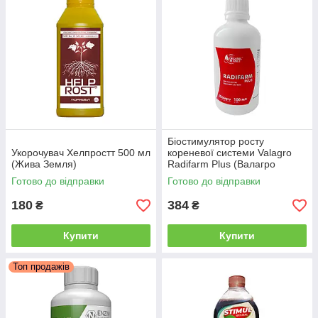
Біостимулятор росту
Укорочувач Хелпростт 500 мл
кореневої системи Valagro
(Жива Земля)
Radifarm Plus (Валагро
Радіфарм Плюс) 100 мл
Готово до відправки
Готово до відправки
180
384
₴
₴
Купити
Купити
Топ продажів