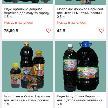
Рідке органічне добриво
Біологічне добриво Вермісол
Вермісол для саду та городу
для квітів і кімнатних рослин
1,5 л
0,5 л
Немає в наявності
Немає в наявності
75,60
42
₴
₴
Біологічне добриво Вермісол
Рідке біодобриво Вермісол
для квітів і кімнатних рослин
для підкореневого живлення
1 л
5 л