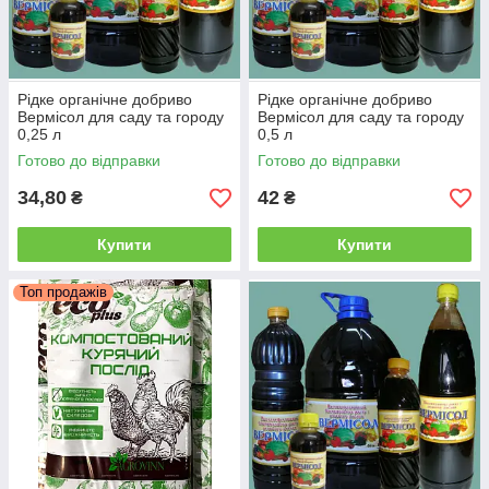
Рідке органічне добриво
Рідке органічне добриво
Вермісол для саду та городу
Вермісол для саду та городу
0,25 л
0,5 л
Готово до відправки
Готово до відправки
34,80
42
₴
₴
Купити
Купити
Топ продажів