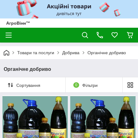
АгроВінн™
Товари та послуги
Добрива
Органічне добриво
Органічне добриво
Сортування
0
Фільтри