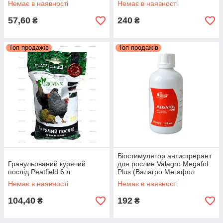
Немає в наявності
Немає в наявності
57,60
240
₴
₴
Топ продажів
Топ продажів
Біостимулятор антистрерант
Гранульований курячий
для рослин Valagro Megafol
послід Peatfield 6 л
Plus (Валагро Мегафол
Плюс) 100 мл
Немає в наявності
Немає в наявності
104,40
192
₴
₴