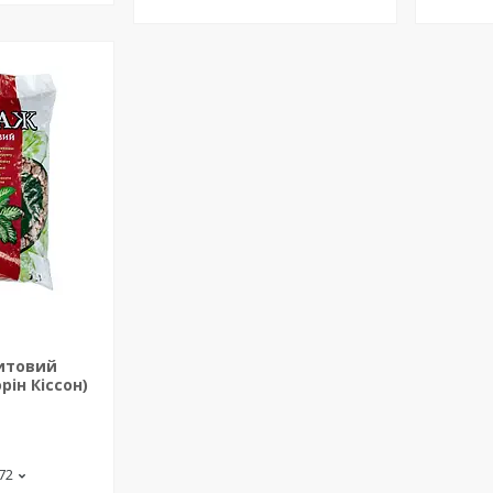
итовий
рін Кіссон)
-72