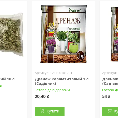
121100101201
ий 10 л
Дренаж керамзитовый 1 л
Дренаж
(Садівник)
(Садівн
ки
Готово до відправки
Готово д
20,40 ₴
54 ₴
Купити
К