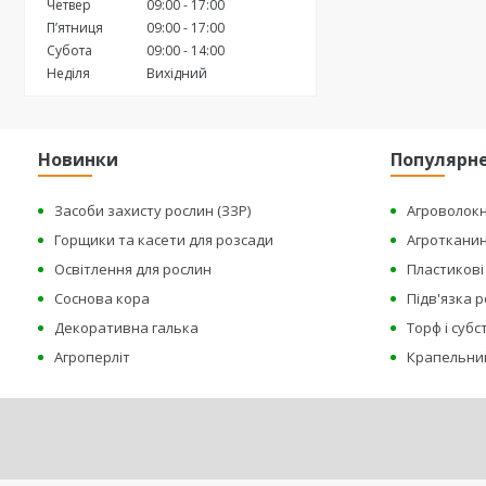
Четвер
09:00
17:00
Пʼятниця
09:00
17:00
Субота
09:00
14:00
Неділя
Вихідний
Новинки
Популярн
Засоби захисту рослин (ЗЗР)
Агроволок
Горщики та касети для розсади
Агроткани
Освітлення для рослин
Пластикові 
Соснова кора
Підв'язка 
Декоративна галька
Торф і суб
Агроперліт
Крапельни