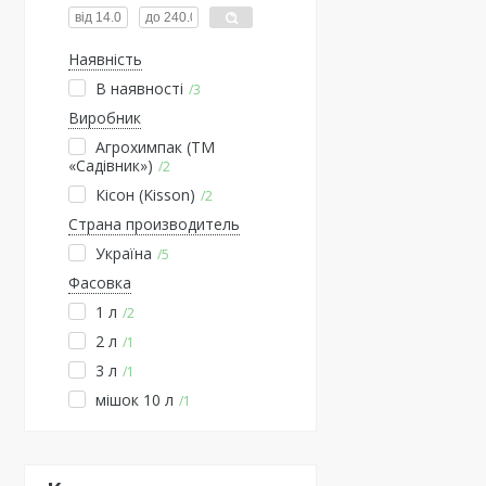
Наявність
В наявності
3
Виробник
Агрохимпак (ТМ
«Садівник»)
2
Кісон (Kisson)
2
Страна производитель
Україна
5
Фасовка
1 л
2
2 л
1
3 л
1
мішок 10 л
1