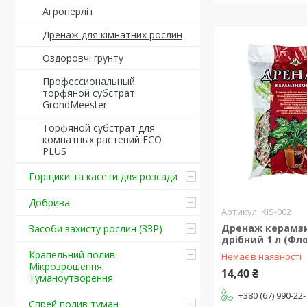
Агроперліт
Дренаж для кімнатних рослин
Оздоровчі ґрунту
Профессиональный
торфяной субстрат
GrondMeester
Торфяной субстрат для
комнатных растений ECO
PLUS
Горщики та касети для розсади
Добрива
KIS-002
Дренаж керамз
Засоби захисту рослин (ЗЗР)
дрібний 1 л (Фло
Крапельний полив.
Немає в наявності
Мікрозрошення.
14,40 ₴
Туманоутворення
+380 (67) 990-22
Спрей полив туман