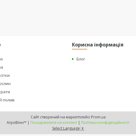
е
Корисна інформація
но
Блог
на
сітки
рослин
страти
й полив
Сайт створений на маркетплейсі
Prom.ua
АгроВінн™ |
Поскаржитися на контент
|
Політика конфіденційності
Select Language
▼