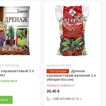
121100101202
KIS-003
 керамзитовый 3 л
Дренаж
Топ продаж
ик)
керамзитовий великий 2 л
(Флорін Кіссон)
о відправки
Немає в наявності
26,40 ₴
+380 (67) 990-22-72
упити