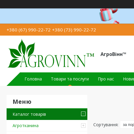
+380 (67) 990-22-72
+380 (73) 990-22-72
АгроВінн™
Головна
Товари та послуги
Про нас
Новин
Каталог товарів
Агротканина