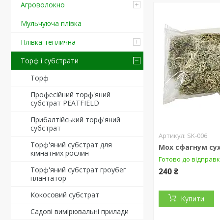
Агроволокно
Мульчуюча плівка
Плівка теплична
Торф і субстрати
Торф
Професійний торф'яний
субстрат PEATFIELD
Прибалтійський торф'яний
субстрат
SK-006
Торф'яний субстрат для
Мох сфагнум сух
кімнатних рослин
Готово до відправ
Торф'яний субстрат гроубег
240 ₴
плантатор
Кокосовий субстрат
Купити
Садові вимірювальні прилади