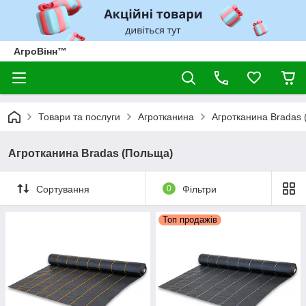
АгроВінн™
Товари та послуги
Агротканина
Агротканина Bradas
Агротканина Bradas (Польща)
Сортування
0
Фільтри
Топ продажів