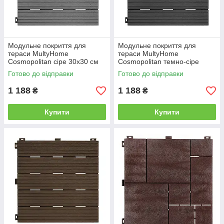
Модульне покриття для
Модульне покриття для
тераси MultyHome
тераси MultyHome
Cosmopolitan сіре 30х30 см
Cosmopolitan темно-сіре
30х30 см
Готово до відправки
Готово до відправки
1 188
1 188
₴
₴
Купити
Купити