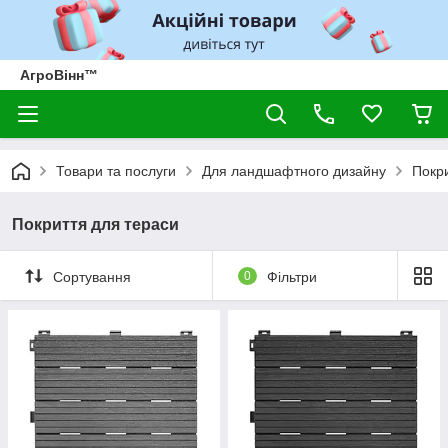
АгроВінн™
Товари та послуги
Для ландшафтного дизайну
Покр
Покриття для тераси
Сортування
0
Фільтри