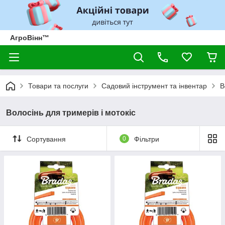
АгроВінн™
Товари та послуги
Садовий інструмент та інвентар
В
Волосінь для тримерів і мотокіс
Сортування
0
Фільтри