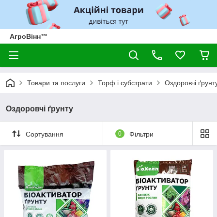
АгроВінн™
Товари та послуги
Торф і субстрати
Оздоровчі ґрунт
Оздоровчі ґрунту
Сортування
0
Фільтри