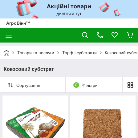
АгроВінн™
Товари та послуги
Торф і субстрати
Кокосовий субст
Кокосовий субстрат
Сортування
0
Фільтри