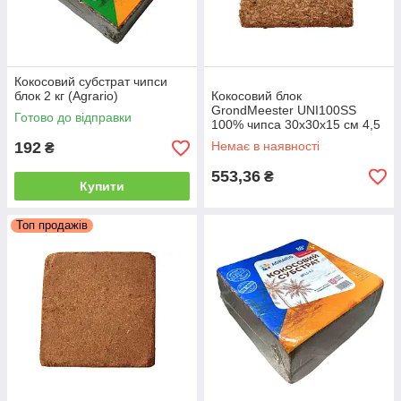
Кокосовий субстрат чипси
блок 2 кг (Agrario)
Кокосовий блок
GrondMeester UNI100SS
Готово до відправки
100% чипса 30х30х15 см 4,5
кг
192
Немає в наявності
₴
553,36
₴
Купити
Топ продажів