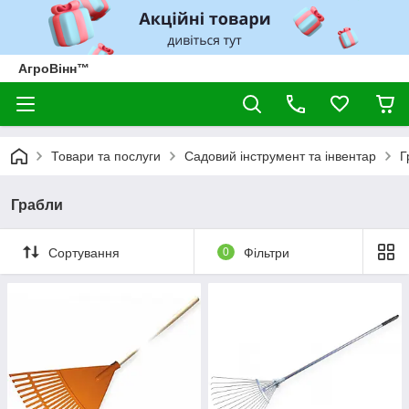
АгроВінн™
Товари та послуги
Садовий інструмент та інвентар
Г
Грабли
Сортування
0
Фільтри