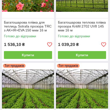
Багатошарова плівка для
Багатошарова теплова плівка
теплиць Sotrafa прозора TRC
прозора Kritifil 2702 UV8 145
з AK+IR+EVA 150 мкм 16 м
мкм 16 м
Готово до відправки
Готово до відправки
1 536,10
1 039,20
₴
₴
Купити
Купити
Топ продажів
Топ продажів