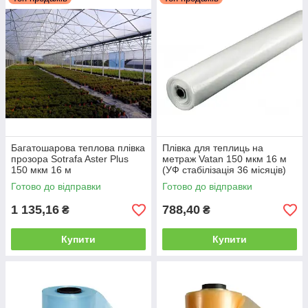
Багатошарова теплова плівка
Плівка для теплиць на
прозора Sotrafa Aster Plus
метраж Vatan 150 мкм 16 м
150 мкм 16 м
(УФ стабілізація 36 місяців)
UV+AF+IR+AB+LD+EVA
Готово до відправки
Готово до відправки
1 135,16
788,40
₴
₴
Купити
Купити