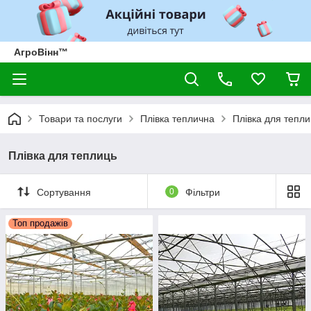
АгроВінн™
Товари та послуги
Плівка теплична
Плівка для тепли
Плівка для теплиць
Сортування
0
Фільтри
Топ продажів