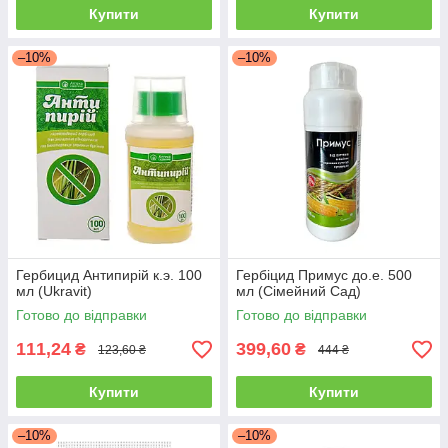
Купити
Купити
–10%
–10%
Гербицид Антипирій к.э. 100
Гербіцид Примус до.е. 500
мл (Ukravit)
мл (Сімейний Сад)
Готово до відправки
Готово до відправки
111,24
399,60
₴
₴
123,60 ₴
444 ₴
Купити
Купити
–10%
–10%