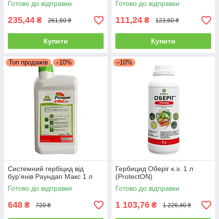
Готово до відправки
Готово до відправки
235,44
111,24
₴
₴
261,60 ₴
123,60 ₴
Купити
Купити
Топ продажів
–10%
–10%
Системний гербіцид від
Гербицид Оберіг к.э. 1 л
бур'янів Раундап Макс 1 л
(ProtectON)
Готово до відправки
Готово до відправки
648
1 103,76
₴
₴
720 ₴
1 226,40 ₴