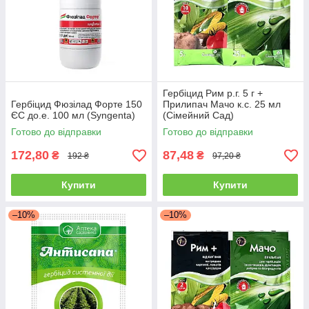
Гербіцид Рим р.г. 5 г +
Гербіцид Фюзілад Форте 150
Прилипач Мачо к.с. 25 мл
ЄС до.е. 100 мл (Syngenta)
(Сімейний Сад)
Готово до відправки
Готово до відправки
172,80
87,48
₴
₴
192 ₴
97,20 ₴
Купити
Купити
–10%
–10%