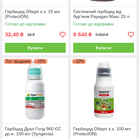
Гербицид Оберіг к.э. 15 мл
Системний гербіцид від
(ProtectON)
бур'янів Раундап Макс 20 л
Готово до відправки
Готово до відправки
32,40
8 640
₴
₴
36 ₴
9 600 ₴
Купити
Купити
Топ продажів
–10%
–10%
Гербіцид Дуал Голд 960 ЄС
Гербицид Оберіг к.э. 100 мл
до.е. 100 мл (Syngenta)
(ProtectON)