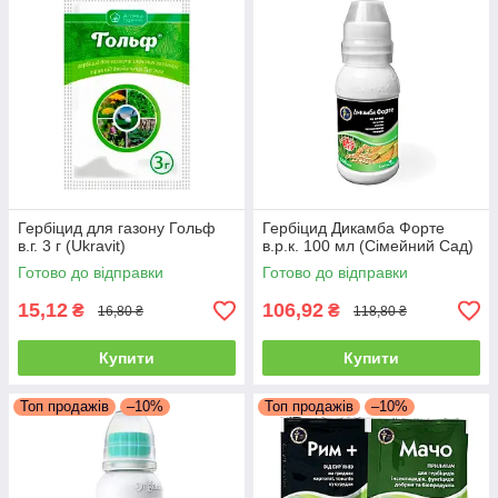
Гербіцид для газону Гольф
Гербіцид Дикамба Форте
в.г. 3 г (Ukravit)
в.р.к. 100 мл (Сімейний Сад)
Готово до відправки
Готово до відправки
15,12
106,92
₴
₴
16,80 ₴
118,80 ₴
Купити
Купити
Топ продажів
–10%
Топ продажів
–10%