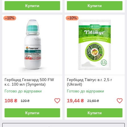
Купити
Купити
–10%
–10%
Гербіцид Гезагард 500 FW
Гербіцид Тівітус в.г. 2,5 г
к.с. 100 мл (Syngenta)
(Ukravit)
Готово до відправки
Готово до відправки
108
19,44
₴
₴
120 ₴
21,60 ₴
Купити
Купити