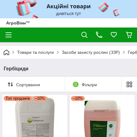
АгроВінн™
Товари та послуги
Засоби захисту рослин (ЗЗР)
Герб
Гербіциди
Сортування
0
Фільтри
Топ продажів
–10%
–10%