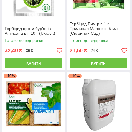
Гербіцид Рим р.г. 1 г +
Гербіцид проти бур'янів
Прилипач Мачо к.с. 5 мл
Антисапа в.г. 10 г (Ukravit)
(Сімейний Сад)
Готово до відправки
Готово до відправки
32,40
21,60
₴
₴
36 ₴
24 ₴
Купити
Купити
–10%
–10%