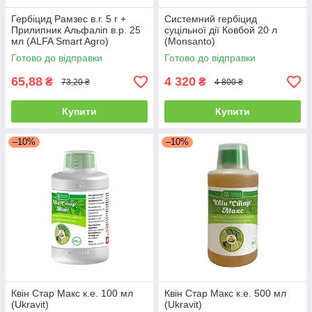
Гербіцид Рамзес в.г. 5 г +
Системний гербіцид
Прилипник Альфаліп в.р. 25
суцільної дії Ковбой 20 л
мл (ALFA Smart Agro)
(Monsanto)
Готово до відправки
Готово до відправки
65,88
4 320
₴
₴
73,20 ₴
4 800 ₴
Купити
Купити
–10%
–10%
Квін Стар Макс к.е. 100 мл
Квін Стар Макс к.е. 500 мл
(Ukravit)
(Ukravit)