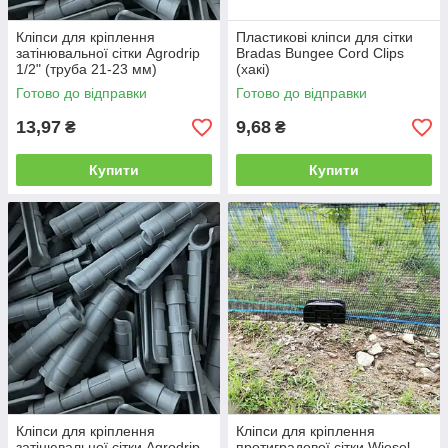
Кліпси для кріплення
Пластикові кліпси для сітки
затінювальної сітки Agrodrip
Bradas Bungee Cord Clips
1/2" (труба 21-23 мм)
(хакі)
Готово до відправки
Готово до відправки
13,97
9,68
₴
₴
Купити
Купити
Кліпси для кріплення
Кліпси для кріплення
затінювальної сітки Agrodrip
протиградової сітки Wiesel