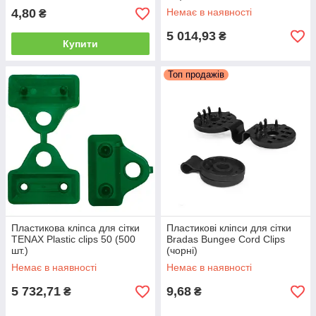
4,80
Немає в наявності
₴
5 014,93
₴
Купити
Топ продажів
Пластикова кліпса для сітки
Пластикові кліпси для сітки
TENAX Plastic clips 50 (500
Bradas Bungee Cord Clips
шт.)
(чорні)
Немає в наявності
Немає в наявності
5 732,71
9,68
₴
₴