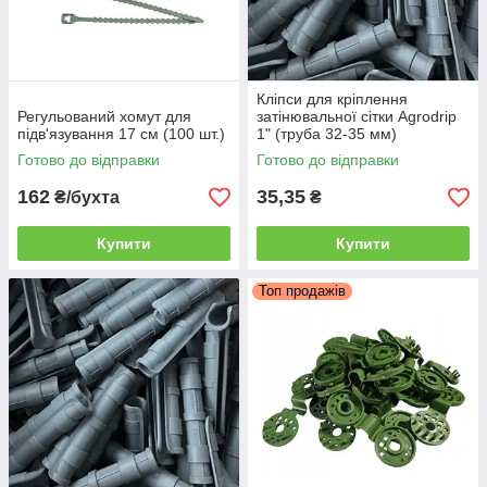
Кліпси для кріплення
Регульований хомут для
затінювальної сітки Agrodrip
підв'язування 17 см (100 шт.)
1" (труба 32-35 мм)
Готово до відправки
Готово до відправки
162
35,35
₴/бухта
₴
Купити
Купити
Топ продажів