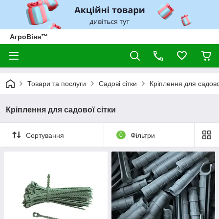
АгроВінн™
Товари та послуги
Садові сітки
Кріплення для садово
Кріплення для садової сітки
Сортування
0
Фільтри