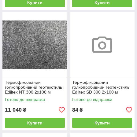
Купити
Купити
Термофіксований
Термофіксований
голкопробивний геотекстиль
голкопробивний геотекстиль
Ediltex NT 300 2х100 м
Ediltex SD 300 2х100 м
чорний (на метраж)
Готово до відправки
Готово до відправки
11 040
84
₴
₴
Купити
Купити