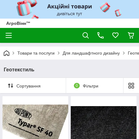
АгроВінн™
Товари та послуги
Для ландшафтного дизайну
Геоте
Геотекстиль
Сортування
0
Фільтри