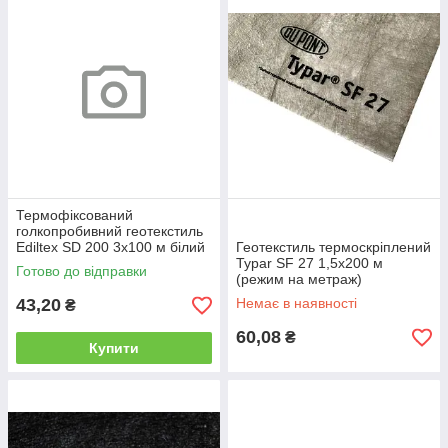
Термофіксований
голкопробивний геотекстиль
Ediltex SD 200 3х100 м білий
Геотекстиль термоскріплений
(на метраж)
Typar SF 27 1,5х200 м
Готово до відправки
(режим на метраж)
43,20
Немає в наявності
₴
60,08
₴
Купити