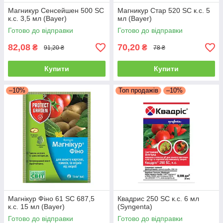
Магникур Сенсейшен 500 SC
Магникур Стар 520 SC к.с. 5
к.с. 3,5 мл (Bayer)
мл (Bayer)
Готово до відправки
Готово до відправки
82,08
70,20
₴
₴
91,20 ₴
78 ₴
Купити
Купити
–10%
Топ продажів
–10%
Магнікур Фіно 61 SC 687,5
Квадрис 250 SC к.с. 6 мл
к.с. 15 мл (Bayer)
(Syngenta)
Готово до відправки
Готово до відправки