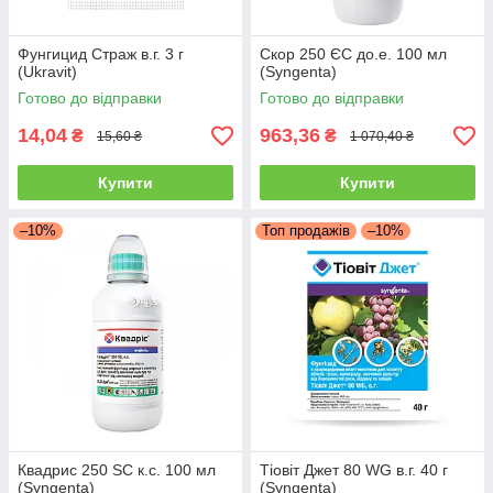
Фунгицид Страж в.г. 3 г
Скор 250 ЄС до.е. 100 мл
(Ukravit)
(Syngenta)
Готово до відправки
Готово до відправки
14,04
963,36
₴
₴
15,60 ₴
1 070,40 ₴
Купити
Купити
–10%
Топ продажів
–10%
Квадрис 250 SC к.с. 100 мл
Тіовіт Джет 80 WG в.г. 40 г
(Syngenta)
(Syngenta)