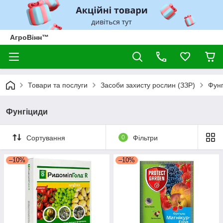
АгроВінн™
Товари та послуги
Засоби захисту рослин (ЗЗР)
Фунг
Фунгіциди
Сортування
0
Фільтри
–10%
–10%