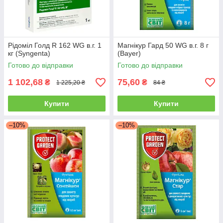
Рідоміл Голд R 162 WG в.г. 1
Магнікур Гард 50 WG в.г. 8 г
кг (Syngenta)
(Bayer)
Готово до відправки
Готово до відправки
1 102,68
75,60
₴
₴
1 225,20 ₴
84 ₴
Купити
Купити
–10%
–10%