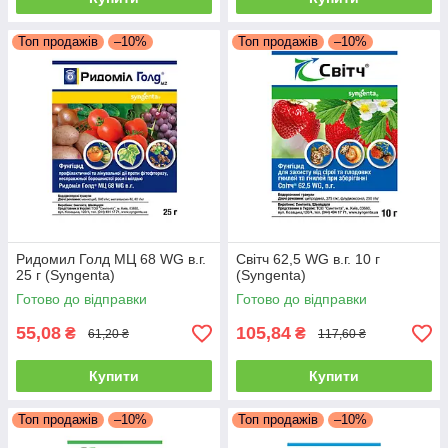
Топ продажів
–10%
Топ продажів
–10%
Ридомил Голд МЦ 68 WG в.г.
Світч 62,5 WG в.г. 10 г
25 г (Syngenta)
(Syngenta)
Готово до відправки
Готово до відправки
55,08
105,84
₴
₴
61,20 ₴
117,60 ₴
Купити
Купити
Топ продажів
–10%
Топ продажів
–10%