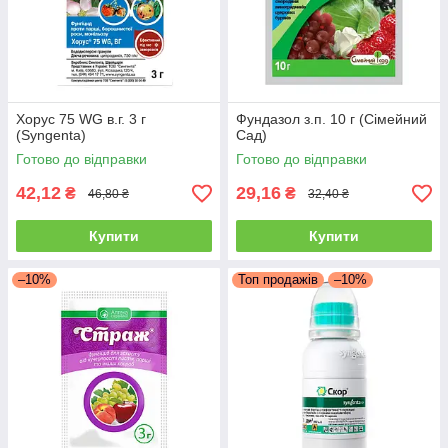
Хорус 75 WG в.г. 3 г
Фундазол з.п. 10 г (Сімейний
(Syngenta)
Сад)
Готово до відправки
Готово до відправки
42,12
29,16
₴
₴
46,80 ₴
32,40 ₴
Купити
Купити
–10%
Топ продажів
–10%