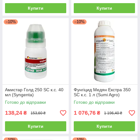
Купити
Купити
–10%
–10%
Амистар Голд 250 SC к.с. 40
Фунгіцид Медян Екстра 350
мл (Syngenta)
SC к.с. 1 л (Sumi Agro)
Готово до відправки
Готово до відправки
138,24
1 076,76
₴
₴
153,60 ₴
1 196,40 ₴
Купити
Купити
–10%
–10%