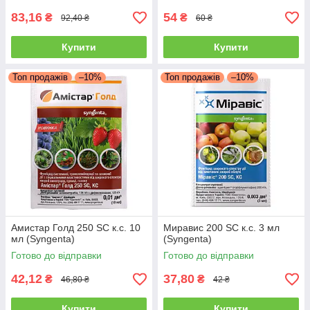
83,16
54
₴
₴
92,40 ₴
60 ₴
Купити
Купити
Топ продажів
–10%
Топ продажів
–10%
Амистар Голд 250 SC к.с. 10
Миравис 200 SC к.с. 3 мл
мл (Syngenta)
(Syngenta)
Готово до відправки
Готово до відправки
42,12
37,80
₴
₴
46,80 ₴
42 ₴
Купити
Купити