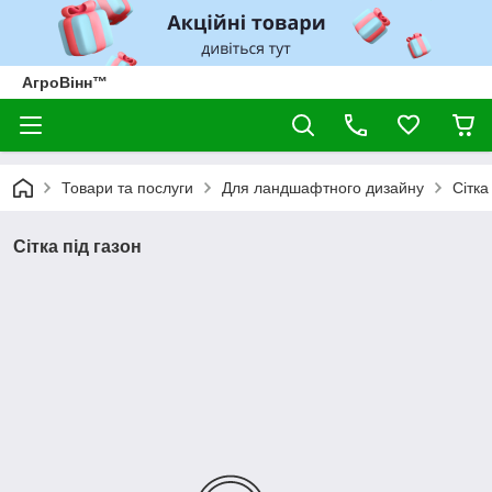
АгроВінн™
Товари та послуги
Для ландшафтного дизайну
Сітка
Сітка під газон