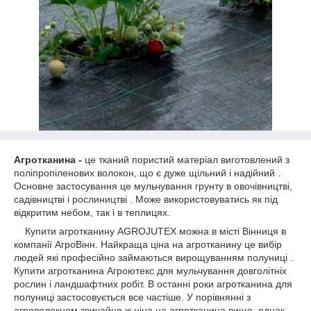
Агротканина -
це тканий пористий матеріал виготовлений з
поліпропіленових волокон, що є дуже щільний і надійний .
Основне застосування це мульчування грунту в овочівництві,
садівництві і рослиництві . Може використовуватись як під
відкритим небом, так і в теплицях.
Купити агротканину AGROJUTEX можна в місті Вінниця в
компанії АгроВінн. Найкраща ціна на агротканину це вибір
людей які професійно займаються вирощуванням полуниці .
Купити агротканина Агроютекс для мульчування довголітніх
рослин і ландшафтних робіт. В останні роки агротканина для
полуниці застосовується все частіше. У порівнянні з
агроволокном звичайно ж ціна на агротканина вище, однак