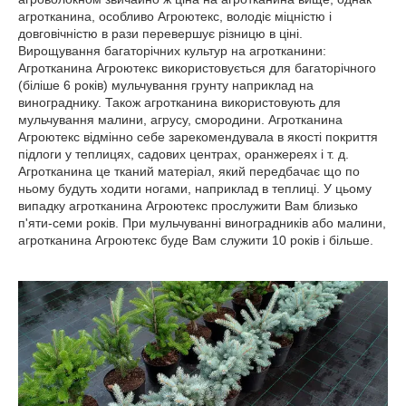
агротканина, особливо Агроютекс, володіє міцністю і
довговічністю в рази перевершує різницю в ціні.
Вирощування багаторічних культур на агротканини:
Агротканина Агроютекс використовується для багаторічного
(біліше 6 років) мульчування грунту наприклад на
винограднику. Також агротканина використовують для
мульчування малини, агрусу, смородини. Агротканина
Агроютекс відмінно себе зарекомендувала в якості покриття
підлоги у теплицях, садових центрах, оранжереях і т. д.
Агротканина це тканий матеріал, який передбачає що по
ньому будуть ходити ногами, наприклад в теплиці. У цьому
випадку агротканина Агроютекс прослужити Вам близько
п'яти-семи років. При мульчуванні виноградників або малини,
агротканина Агроютекс буде Вам служити 10 років і більше.