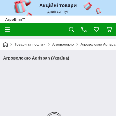
АгроВінн™
Товари та послуги
Агроволокно
Агроволокно Agrispa
Агроволокно Agrispan (Україна)