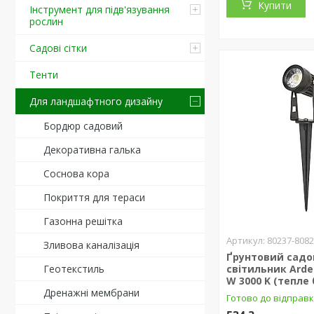
Купити
Інструмент для підв'язування
рослин
Садові сітки
Тенти
Для ландшафтного дизайну
Бордюр садовий
Декоративна галька
Соснова кора
Покриття для тераси
Газонна решітка
80237-808
Зливова каналізація
Ґрунтовий сад
Геотекстиль
світильник Arde
W 3000 K (тепле 
Дренажні мембрани
Готово до відправ