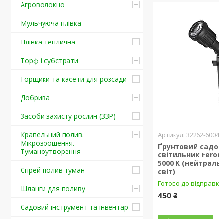
Агроволокно
Мульчуюча плівка
Плівка теплична
Торф і субстрати
Горщики та касети для розсади
Добрива
Засоби захисту рослин (ЗЗР)
Крапельний полив.
32262-600
Мікрозрошення.
Ґрунтовий сад
Туманоутворення
світильник Fero
5000 K (нейтрал
Спрей полив туман
світ)
Готово до відправ
Шланги для поливу
450 ₴
Садовий інструмент та інвентар