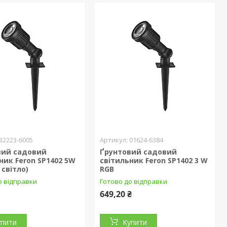
32223-6005
01624-6384
вий садовий
Ґрунтовий садовий
ник Feron SP1402 5W
світильник Feron SP1402 3 W
 світло)
RGB
о відправки
Готово до відправки
649,20 ₴
упити
Купити