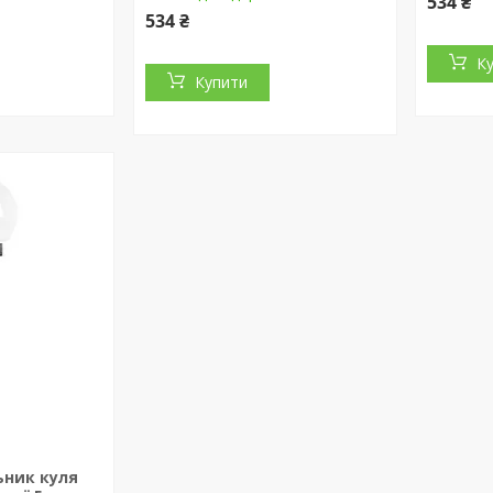
534 ₴
534 ₴
К
Купити
9
ьник куля