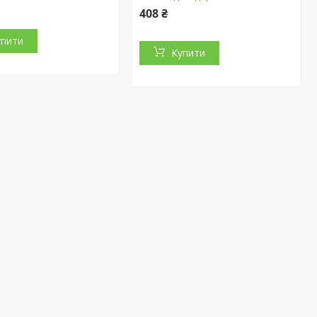
408 ₴
упити
Купити