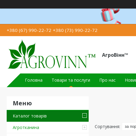
+380 (67) 990-22-72
+380 (73) 990-22-72
АгроВінн™
Головна
Товари та послуги
Про нас
Новин
Каталог товарів
Агротканина