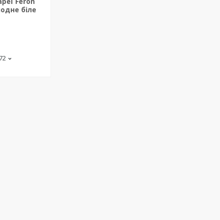
ареї Feron
лодне біле
-72