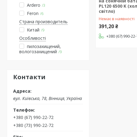
на сонячній бат
Ardero
3
PL120 6500 K (хо
світло)
Feron
6
Немає в наявності
Страна производитель
391,20 ₴
Китай
9
+380 (67) 990-22
Особливості
пилозахищений,
вологозахищений
9
Контакти
вул. Київська, 78, Вінниця, Україна
+380 (67) 990-22-72
+380 (73) 990-22-72