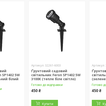
4
32261-6003
овий
Ґрунтовий садовий
Ґрунто
n SP1402 5W
світильник Feron SP1402 5W
світиль
ьний білий
3100К (тепле біле світло)
(зелене
Готово до відправки
Готово д
ки
450 ₴
450 ₴
Купити
К