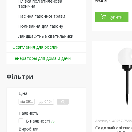
534 ₴
Плівка поліетиленова
технічна
Насіння газонної трави
Купити
Поливання для газону
Ландшафтные светильники
Освітлення для рослин
Генераторы для дома и дачи
Фільтри
Ціна
Наявність
В наявності
40257-759
8
Садовий світил
Виробник