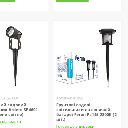
80239-8084
81066
вий садовий
Грунтові садові
ник Ardero SP4601
світильники на сонячній
ене світло)
батареї Feron PL145 2800K (2
шт.)
о відправки
Готово до відправки