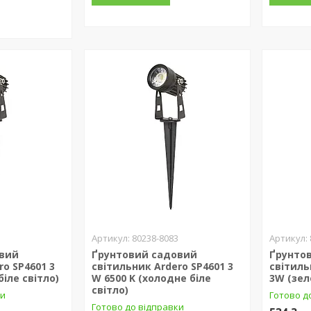
2
80238-8083
овий
Ґрунтовий садовий
Ґрунто
ro SP4601 3
світильник Ardero SP4601 3
світиль
біле світло)
W 6500 K (холодне біле
3W (зел
світло)
ки
Готово д
Готово до відправки